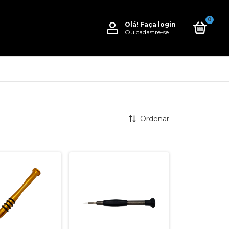
0
Olá!
Faça login
Ou cadastre-se
Ordenar