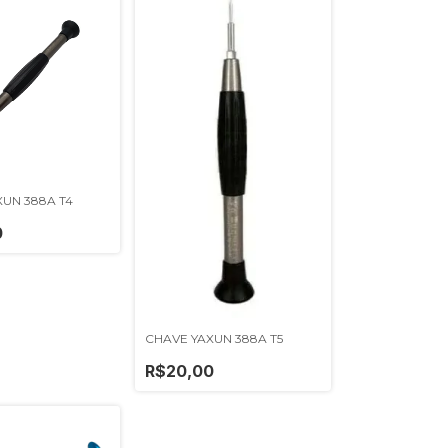
UN 388A T4
0
CHAVE YAXUN 388A T5
R$20,00