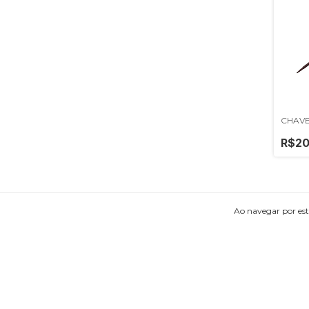
CHAVE
R$20
Ao navegar por est
DEPARTAMENTOS
NAVE
Início
Início
Produtos
Produt