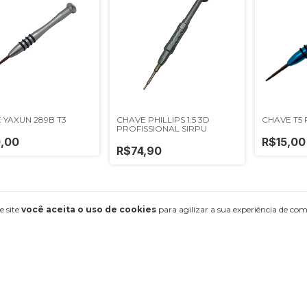
 YAXUN 289B T3
CHAVE PHILLIPS 1.5 3D
CHAVE T5 
PROFISSIONAL SIRPU
,00
R$15,00
R$74,90
e site
você aceita o uso de cookies
para agilizar a sua experiência de co
GAÇÃO
ENTRE EM CONTATO
5516996069079
os