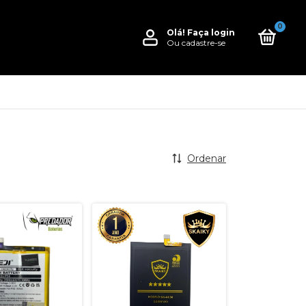
0
Olá!
Faça login
Ou cadastre-se
Ordenar