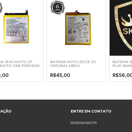
IA JE40 MOTO G7
BATERIA MOTO EDGE 20
BATERIA J
/ MOTO ONE PREMIUM
ORIGINAL MB40
PLAY SKAI
,00
R$45,00
R$56,0
GAÇÃO
ENTRE EM CONTATO
5516996069079