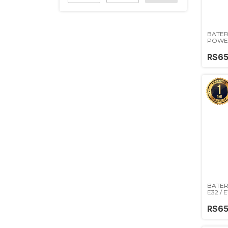
BATER
POWER
G9PLAY
FUSIO
R$65
BATER
E32 / E
R$65