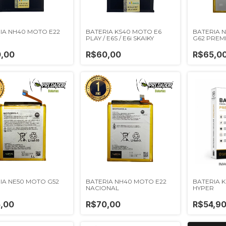
IA NH40 MOTO E22
BATERIA KS40 MOTO E6
BATERIA N
PLAY / E6S / E6i SKAIKY
G62 PREM
,00
R$60,00
R$65,0
IA NE50 MOTO G52
BATERIA NH40 MOTO E22
BATERIA 
NACIONAL
HYPER
,00
R$70,00
R$54,9