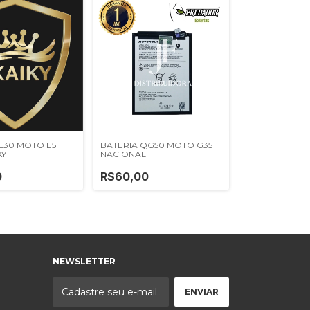
E30 MOTO E5
BATERIA QG50 MOTO G35
KY
NACIONAL
0
R$60,00
NEWSLETTER