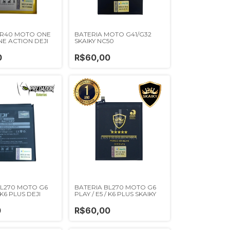
KR40 MOTO ONE
BATERIA MOTO G41/G32
ONE ACTION DEJI
SKAIKY NC50
0
R$60,00
BL270 MOTO G6
BATERIA BL270 MOTO G6
 K6 PLUS DEJI
PLAY / E5 / K6 PLUS SKAIKY
0
R$60,00