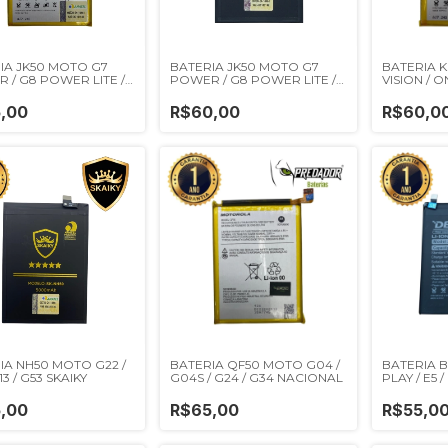
IA JK50 MOTO G7
BATERIA JK50 MOTO G7
BATERIA 
 / G8 POWER LITE /
POWER / G8 POWER LITE /
VISION / 
 / E7 PLUS / ONE
G9PLAY / E7 PLUS / ONE
N DEJI
FUSION SKAIKY
,00
R$60,00
R$60,0
IA NH50 MOTO G22 /
BATERIA QF50 MOTO G04 /
BATERIA 
13 / G53 SKAIKY
G04S / G24 / G34 NACIONAL
PLAY / E5 /
,00
R$65,00
R$55,0