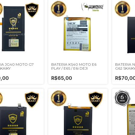
IA JG40 MOTO G7
BATERIA KS40 MOTO E6
BATERIA N
SKAIKY
PLAY / E6S / E6i DEJI
G62 SKAIK
,00
R$65,00
R$70,0