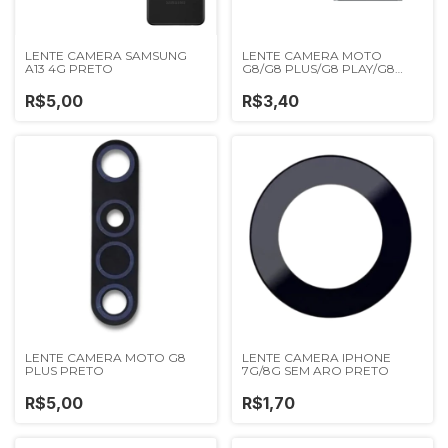
LENTE CAMERA SAMSUNG
LENTE CAMERA MOTO
A13 4G PRETO
G8/G8 PLUS/G8 PLAY/G8
POWER/G8 POWER
LITE/ONE MACRO REDONDA
R$5,00
R$3,40
PRETA
LENTE CAMERA MOTO G8
LENTE CAMERA IPHONE
PLUS PRETO
7G/8G SEM ARO PRETO
R$5,00
R$1,70