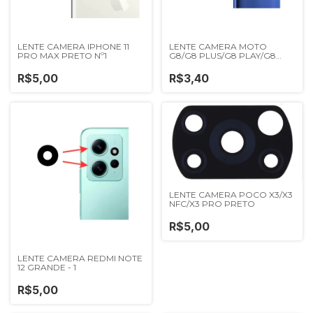
LENTE CAMERA IPHONE 11
LENTE CAMERA MOTO
PRO MAX PRETO Nº1
G8/G8 PLUS/G8 PLAY/G8
POWER/G8 POWER
LITE/ONE MACRO REDONDA
R$5,00
R$3,40
AZUL
LENTE CAMERA POCO X3/X3
NFC/X3 PRO PRETO
R$5,00
LENTE CAMERA REDMI NOTE
12 GRANDE - 1
R$5,00