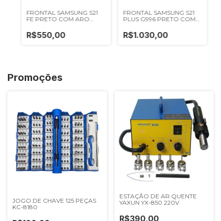
FRONTAL SAMSUNG S21
FRONTAL SAMSUNG S21
FE PRETO COM ARO
PLUS G996 PRETO COM
NACIONAL
ARO NACIONAL
R$550,00
R$1.030,00
Promoções
ESTAÇÃO DE AR QUENTE
JOGO DE CHAVE 125 PEÇAS
YAXUN YX-850 220V
KC-8180
R$390,00