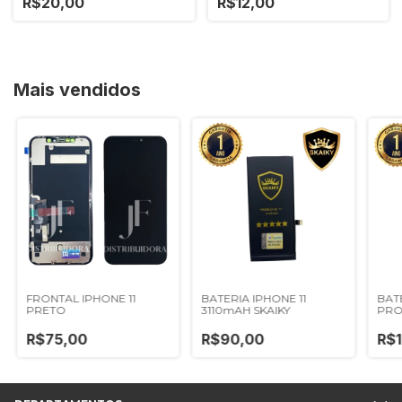
R$20,00
R$12,00
Mais vendidos
FRONTAL IPHONE 11
BATERIA IPHONE 11
BATE
PRETO
3110mAH SKAIKY
PRO
R$75,00
R$90,00
R$